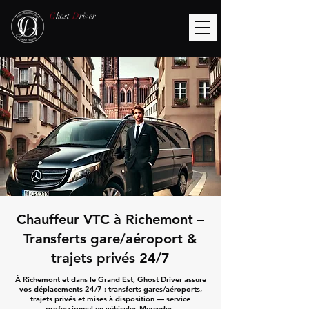
G
host
D
river
Chauffeur VTC à Richemont –
Transferts gare/aéroport &
trajets privés 24/7
À Richemont et dans le Grand Est, Ghost Driver assure
vos déplacements 24/7 : transferts gares/aéroports,
trajets privés et mises à disposition — service
professionnel en véhicules Mercedes.