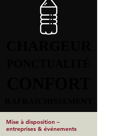
CHARGEUR
CHARGEUR
PONCTUALITÉ
PONCTUALITÉ
CONFORT
CONFORT
RAFRAICHISSEMENT
RAFRAICHISSEMENT
Mise à disposition –
entreprises & événements