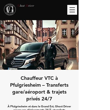
G
host
D
river
Chauffeur VTC à
Pfulgriesheim – Transferts
gare/aéroport & trajets
privés 24/7
À Pfulgriesheim et dans le Grand Est, Ghost Driver
assure vos déplacements 24/7 : transferts