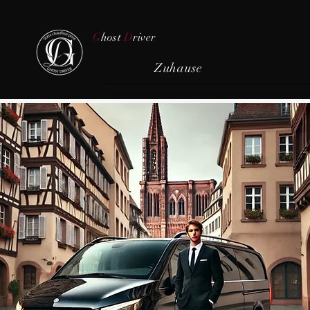
G
host
D
river
Zuhause