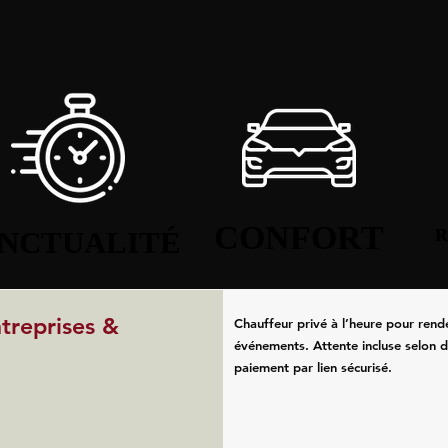
CONFORT
CONFORT
NCTUALITÉ
NCTUALITÉ
R
R
ntreprises &
Chauffeur privé à l’heure pour rend
événements. Attente incluse selon d
paiement par lien sécurisé.