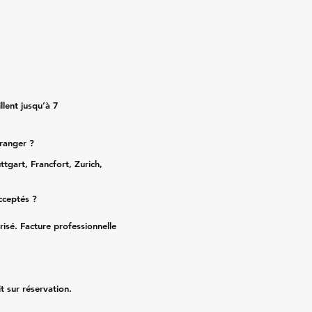
lent jusqu’à 7
tranger ?
ttgart, Francfort, Zurich,
cceptés ?
risé. Facture professionnelle
it sur réservation.