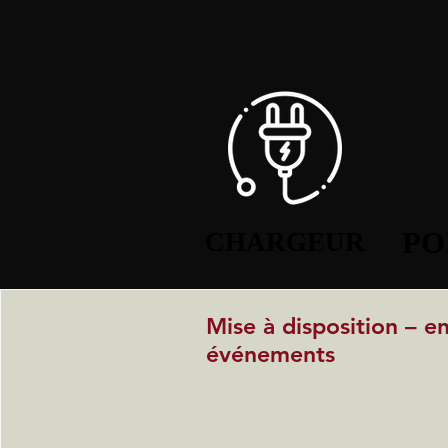
PO
PO
CHARGEUR
CHARGEUR
Mise à disposition – e
événements