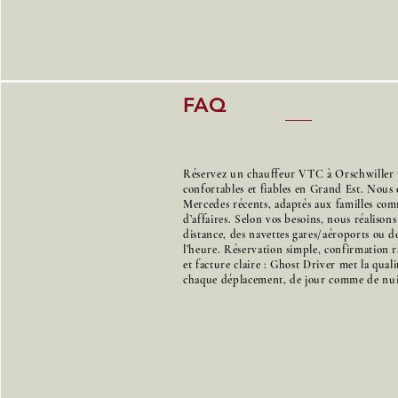
FAQ
Réservez un chauffeur VTC à Orschwiller p
confortables et fiables en Grand Est. Nous 
Mercedes récents, adaptés aux familles co
d’affaires. Selon vos besoins, nous réalison
distance, des navettes gares/aéroports ou de
l’heure. Réservation simple, confirmation r
et facture claire : Ghost Driver met la qual
chaque déplacement, de jour comme de nui