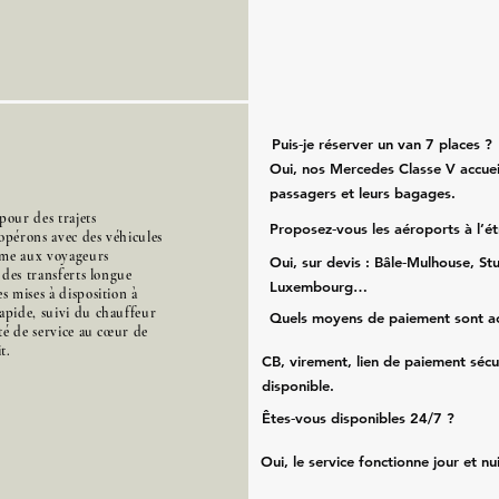
Puis‑je réserver un van 7 places ?
Oui, nos Mercedes Classe V accueil
passagers et leurs bagages.
our des trajets
Proposez‑vous les aéroports à l’é
opérons avec des véhicules
mme aux voyageurs
Oui, sur devis : Bâle‑Mulhouse, Stu
s des transferts longue
Luxembourg…
s mises à disposition à
apide, suivi du chauffeur
Quels moyens de paiement sont a
ité de service au cœur de
t.
CB, virement, lien de paiement sécu
disponible.
Êtes‑vous disponibles 24/7 ?
Oui, le service fonctionne jour et nu