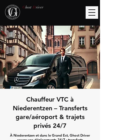
G
host
D
river
Chauffeur VTC à
Niederentzen – Transferts
gare/aéroport & trajets
privés 24/7
À Niederentzen et dans le Grand Est, Ghost Driver
assure vos déplacements 24/7 : transferts