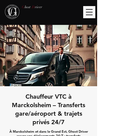
G
host
D
river
Chauffeur VTC à
Marckolsheim – Transferts
gare/aéroport & trajets
privés 24/7
À Marckolsheim et dans le Grand Est, Ghost Driver
assure vos déplacements 24/7 : transferts