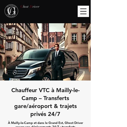
G
host
D
river
Chauffeur VTC à Mailly-le-
Camp – Transferts
gare/aéroport & trajets
privés 24/7
À Mailly-le-Camp et dans le Grand Est, Ghost Driver
assure vos déplacements 24/7 : transferts