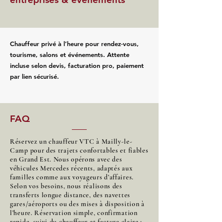
Chauffeur privé à l’heure pour rendez‑vous,
tourisme, salons et événements. Attente
incluse selon devis, facturation pro, paiement
par lien sécurisé.
FAQ
Réservez un chauffeur VTC à Mailly-le-
Camp pour des trajets confortables et fiables
en Grand Est. Nous opérons avec des
véhicules Mercedes récents, adaptés aux
familles comme aux voyageurs d’affaires.
Selon vos besoins, nous réalisons des
transferts longue distance, des navettes
gares/aéroports ou des mises à disposition à
l’heure. Réservation simple, confirmation
rapide, suivi du chauffeur et facture claire :