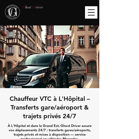
G
host
D
river
Chauffeur VTC à L'Hôpital –
Transferts gare/aéroport &
trajets privés 24/7
À L'Hôpital et dans le Grand Est, Ghost Driver assure
vos déplacements 24/7 : transferts gares/aéroports,
trajets privés et mises à disposition — service
professionnel en véhicules Mercedes.