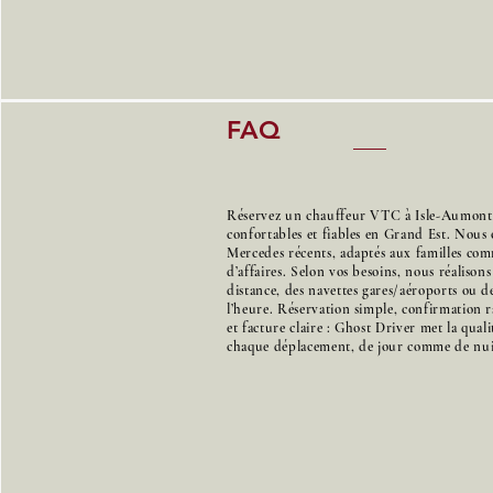
FAQ
Réservez un chauffeur VTC à Isle-Aumont 
confortables et fiables en Grand Est. Nous 
Mercedes récents, adaptés aux familles co
d’affaires. Selon vos besoins, nous réalison
distance, des navettes gares/aéroports ou de
l’heure. Réservation simple, confirmation r
et facture claire : Ghost Driver met la qual
chaque déplacement, de jour comme de nui