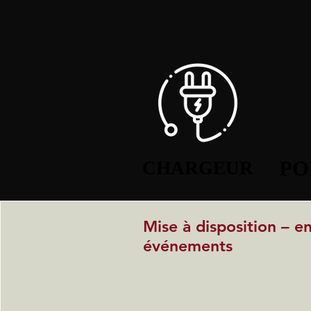
PO
PO
CHARGEUR
CHARGEUR
Mise à disposition – e
événements