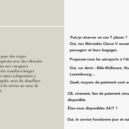
Puis‑je réserver un van 7 places ?
Oui, nos Mercedes Classe V accueil
passagers et leurs bagages.
pour des trajets
Proposez‑vous les aéroports à l’é
opérons avec des véhicules
mme aux voyageurs
Oui, sur devis : Bâle‑Mulhouse, Stu
s des transferts longue
Luxembourg…
s mises à disposition à
apide, suivi du chauffeur
Quels moyens de paiement sont a
ité de service au cœur de
t.
CB, virement, lien de paiement sécu
disponible.
Êtes‑vous disponibles 24/7 ?
Oui, le service fonctionne jour et nu