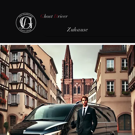
G
host
D
river
Zuhause