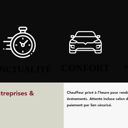
CONFORT
CONFORT
NCTUALITÉ
NCTUALITÉ
R
R
ntreprises &
Chauffeur privé à l’heure pour rend
événements. Attente incluse selon d
paiement par lien sécurisé.