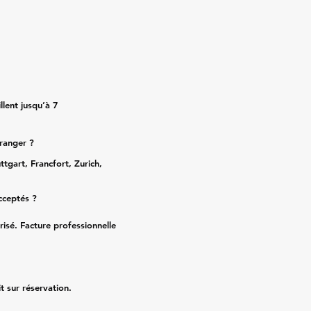
lent jusqu’à 7
tranger ?
ttgart, Francfort, Zurich,
cceptés ?
risé. Facture professionnelle
it sur réservation.