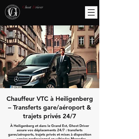
G
host
D
river
Chauffeur VTC à Heiligenberg
– Transferts gare/aéroport &
trajets privés 24/7
À Heiligenberg et dans le Grand Est, Ghost Driver
assure vos déplacements 24/7 : transferts
gares/aéroports, trajets privés et mises à disposition
— service professionnel en véhicules Mercedes.