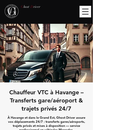
G
host
D
river
Chauffeur VTC à Havange –
Transferts gare/aéroport &
trajets privés 24/7
À Havange et dans le Grand Est, Ghost Driver assure
vos déplacements 24/7 : transferts gares/aéroports,
trajets privés et mises à disposition — service
professionnel en véhicules Mercedes.