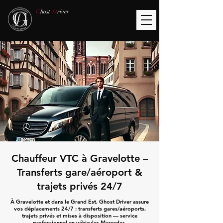
G
host
D
river
Chauffeur VTC à Gravelotte –
Transferts gare/aéroport &
trajets privés 24/7
À Gravelotte et dans le Grand Est, Ghost Driver assure
vos déplacements 24/7 : transferts gares/aéroports,
trajets privés et mises à disposition — service
professionnel en véhicules Mercedes.