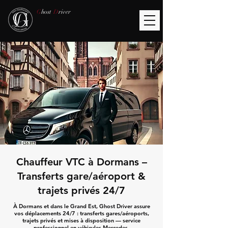
G
host
D
river
Chauffeur VTC à Dormans –
Transferts gare/aéroport &
trajets privés 24/7
À Dormans et dans le Grand Est, Ghost Driver assure
vos déplacements 24/7 : transferts gares/aéroports,
trajets privés et mises à disposition — service
professionnel en véhicules Mercedes.