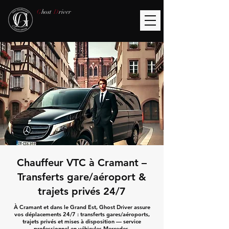
G
host
D
river
Chauffeur VTC à Cramant –
Transferts gare/aéroport &
trajets privés 24/7
À Cramant et dans le Grand Est, Ghost Driver assure
vos déplacements 24/7 : transferts gares/aéroports,
trajets privés et mises à disposition — service
professionnel en véhicules Mercedes.