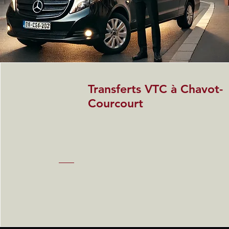
Transferts VTC à Chavot-
Courcourt