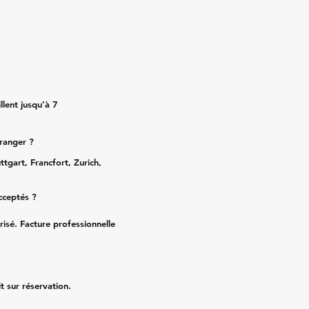
lent jusqu’à 7
tranger ?
ttgart, Francfort, Zurich,
cceptés ?
risé. Facture professionnelle
it sur réservation.