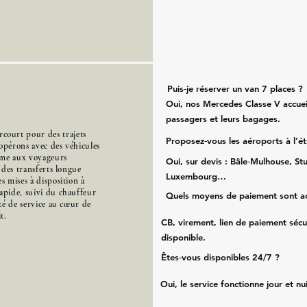
Puis‑je réserver un van 7 places ?
Oui, nos Mercedes Classe V accueil
passagers et leurs bagages.
ourt pour des trajets
Proposez‑vous les aéroports à l’é
opérons avec des véhicules
mme aux voyageurs
Oui, sur devis : Bâle‑Mulhouse, Stu
s des transferts longue
Luxembourg…
s mises à disposition à
apide, suivi du chauffeur
Quels moyens de paiement sont a
ité de service au cœur de
t.
CB, virement, lien de paiement sécu
disponible.
Êtes‑vous disponibles 24/7 ?
Oui, le service fonctionne jour et nu