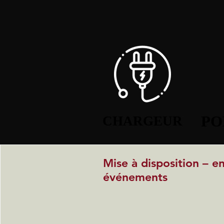
PO
PO
CHARGEUR
CHARGEUR
Mise à disposition – e
événements