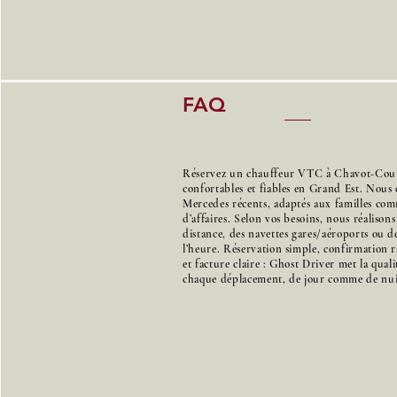
FAQ
Réservez un chauffeur VTC à Chavot-Courc
confortables et fiables en Grand Est. Nous 
Mercedes récents, adaptés aux familles co
d’affaires. Selon vos besoins, nous réalison
distance, des navettes gares/aéroports ou de
l’heure. Réservation simple, confirmation r
et facture claire : Ghost Driver met la qual
chaque déplacement, de jour comme de nui