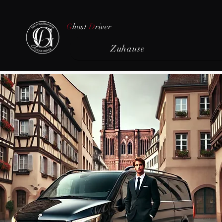
G
host
D
river
Zuhause