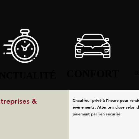
CONFORT
CONFORT
NCTUALITÉ
NCTUALITÉ
R
R
ntreprises &
Chauffeur privé à l’heure pour rend
événements. Attente incluse selon d
paiement par lien sécurisé.