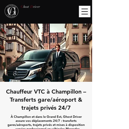
G
host
D
river
Chauffeur VTC à Champillon –
Transferts gare/aéroport &
trajets privés 24/7
À Champillon et dans le Grand Est, Ghost Driver
assure vos déplacements 24/7 : transferts
gares/aéroports, trajets privés et mises à disposition
— service professionnel en véhicules Mercedes.