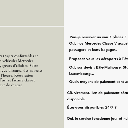
Puis‑je réserver un van 7 places ?
Oui, nos Mercedes Classe V accueil
passagers et leurs bagages.
trajets confortables et
Proposez‑vous les aéroports à l’é
es véhicules Mercedes
ageurs d’affaires. Selon
Oui, sur devis : Bâle‑Mulhouse, Stu
ongue distance, des navettes
Luxembourg…
à l’heure. Réservation
eur et facture claire :
Quels moyens de paiement sont a
cœur de chaque
CB, virement, lien de paiement sécu
disponible.
Êtes‑vous disponibles 24/7 ?
Oui, le service fonctionne jour et nu