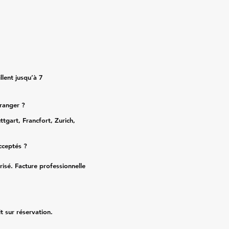
lent jusqu’à 7
tranger ?
ttgart, Francfort, Zurich,
cceptés ?
risé. Facture professionnelle
it sur réservation.