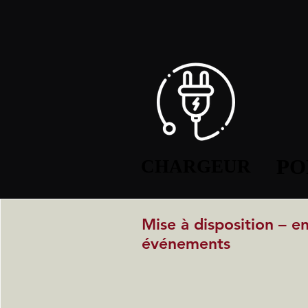
PO
PO
CHARGEUR
CHARGEUR
Mise à disposition – e
événements