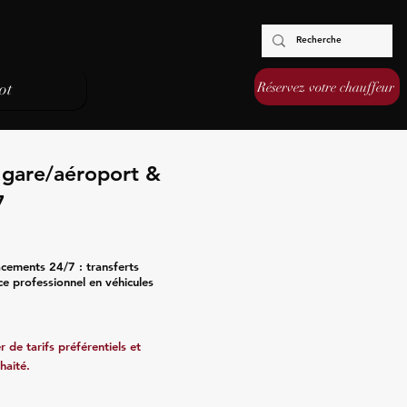
Réservez votre chauffeur
ot
s gare/aéroport &
7
acements 24/7 : transferts
ce professionnel en véhicules
 de tarifs préférentiels et
haité.