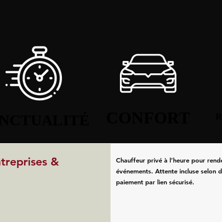
CONFORT
CONFORT
NCTUALITÉ
NCTUALITÉ
R
R
ntreprises &
Chauffeur privé à l’heure pour rend
événements. Attente incluse selon d
paiement par lien sécurisé.