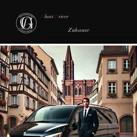
G
host
D
river
Zuhause