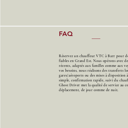
FAQ
Réservez un chauffeur VTC à Barr pour des 
fiables en Grand Est. Nous opérons avec d
récents, adaptés aux familles comme aux voy
vos besoins, nous réalisons des transferts l
gares/aéroports ou des mises à disposition 
simple, confirmation rapide, suivi du chauff
Ghost Driver met la qualité de service au 
déplacement, de jour comme de nuit.