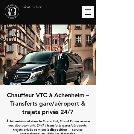
G
host
D
river
Chauffeur VTC à Achenheim –
Transferts gare/aéroport &
trajets privés 24/7
À Achenheim et dans le Grand Est, Ghost Driver assure
vos déplacements 24/7 : transferts gares/aéroports,
trajets privés et mises à disposition — service
professionnel en véhicules Mercedes.