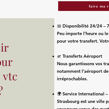
faire ma 
📅 Disponibilité 24/24 – 7
Peu importe l’heure ou le
pour votre transfert. Votr
ir
🛫 Transferts Aéroport
our
Nous garantissons vos tra
notamment l’aéroport de 
 vtc
irréprochables.
?
🌍 Service International 
Strasbourg est une ville p
voyageurs venus des quat