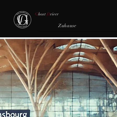
G
host
D
river
Zuhause