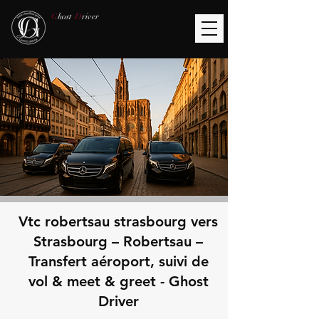
G
host
D
river
Vtc robertsau strasbourg vers
Strasbourg – Robertsau –
Transfert aéroport, suivi de
vol & meet & greet - Ghost
Driver