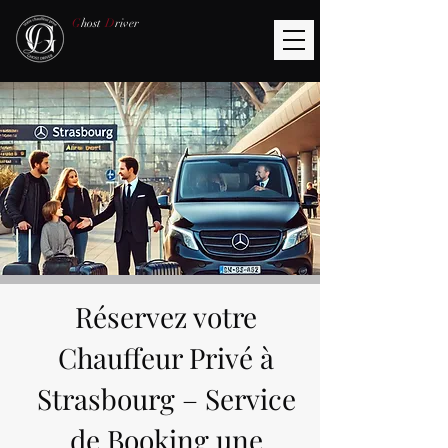
G
host
D
river
Réservez votre
Chauffeur Privé à
Strasbourg –
Service
de Booking une