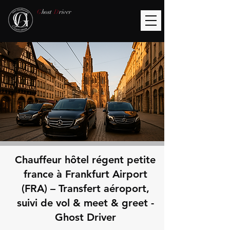
G
host
D
river
Chauffeur hôtel régent petite
france à Frankfurt Airport
(FRA) – Transfert aéroport,
suivi de vol & meet & greet -
Ghost Driver