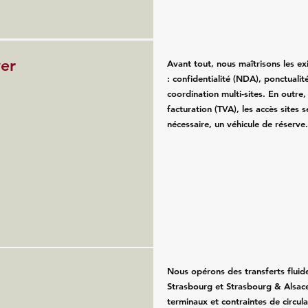
ver
Avant tout, nous maîtrisons les e
: confidentialité (NDA), ponctualité
coordination multi-sites. En outre
facturation (TVA), les accès sites se
nécessaire, un véhicule de réserve
Nous opérons des transferts fluid
Strasbourg et Strasbourg & Alsace
terminaux et contraintes de circul