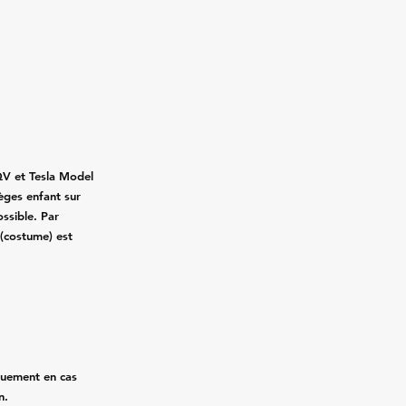
QV et Tesla Model
ièges enfant sur
ssible. Par
 (costume) est
quement en cas
n.