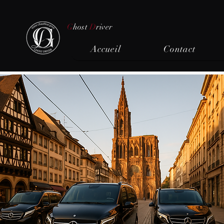
G
host
D
river
Accueil
Contact