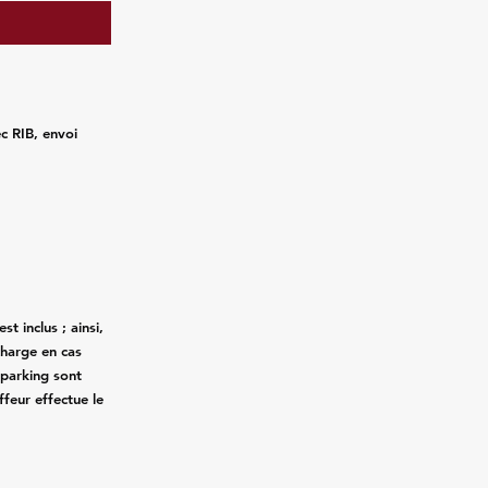
ec RIB, envoi
st inclus ; ainsi,
charge en cas
 parking sont
ffeur effectue le