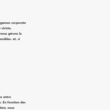
xigences corporate
 stricte,
, nous gérons la
nsibles, et, si
.
es entre
. En fonction des
ation, nous