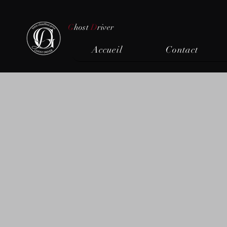
G
host
D
river
Accueil
Contact